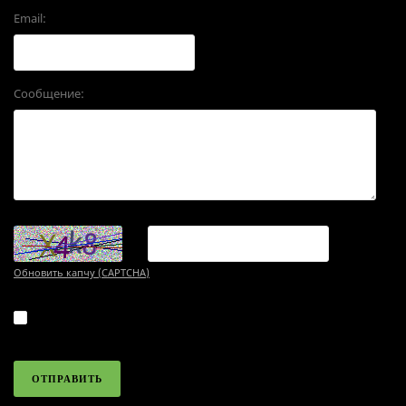
Email:
Сообщение:
→
Обновить капчу (CAPTCHA)
Я принимаю условия
политики обработки
персональных данных